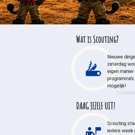
Wat is Scouting?
Nieuwe dinge
zaterdag wor
eigen manier 
programma’s. 
mogelijk!
DAAG JEZELF UIT!
Scouting staa
iedere week n