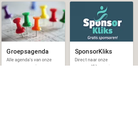
Groepsagenda
SponsorKliks
Alle agenda's van onze
Direct naar onze
groep op een rij
sponsorKliks pagina
?
Sponsorkliks
€
Klik hier om naar onze sponsorkliks pagina te
gaan