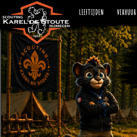
Scouting Karel de Stoute Nijmegen
Scouting Karel de Stoute Nijmegen (op fietsafstand van Dukenburg,Lind
onbewust ook leren samen te werken en zelfstandig te worden. We zijn
LEEFTIJDEN
VERHUUR
speltakken: Bevers,Welpen,Scouts,Explorers,Roverscouts en uiteraard l