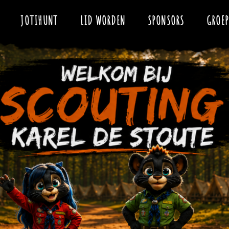
enholt en Hatert) is gericht op kinderen en (jong)volwassenen vanaf 5 
 gelegen in de Weezenhof in Dukenburg Nijmegen vlakbij natuurgebied 
JOTIHUNT
LID WORDEN
SPONSORS
GROE
eiding.