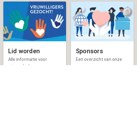
Lid worden
Sponsors
Alle informatie voor
Een overzicht van onze
nieuwe leden
sponsors
Contact
Waar vind je ons
et contactformulier
een:
reldestoute.nl