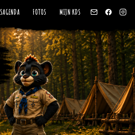
jaar. Ons doel is een leuke opkomst voor alle leden, waarbij ze
de Vogelenzang. leeftijden van 5 - 99 jaar. Wij hebben de volgende
PSAGENDA
FOTOS
MIJN KDS